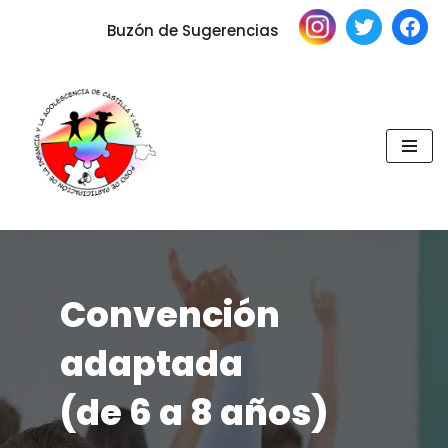
Buzón de Sugerencias
Saltar
al
contenido
Convención
adaptada
(de 6 a 8 años)