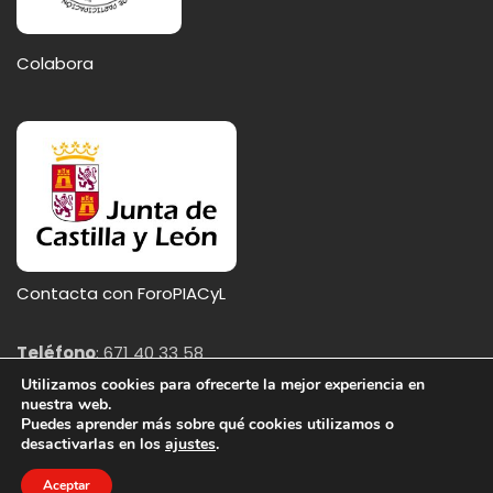
Colabora
Contacta con ForoPIACyL
Teléfono
: 671 40 33 58
Email
: participacion@poicyl.org
Utilizamos cookies para ofrecerte la mejor experiencia en
nuestra web.
Puedes aprender más sobre qué cookies utilizamos o
Aviso legal
|
Política de cookies
(
Ajustes
) |
Política de privacidad
desactivarlas en los
ajustes
.
Aceptar